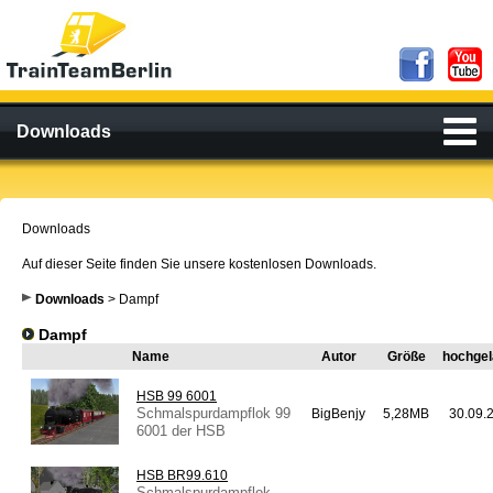
Downloads
Downloads
Auf dieser Seite finden Sie unsere kostenlosen Downloads.
Downloads
> Dampf
Dampf
Name
Autor
Größe
hochge
HSB 99 6001
Schmalspurdampflok 99
BigBenjy
5,28MB
30.09.
6001 der HSB
HSB BR99.610
Schmalspurdampflok