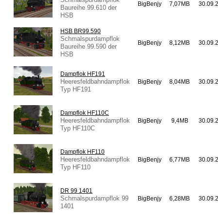
BigBenjy
7,07MB
30.09.
Baureihe 99.610 der
HSB
HSB BR99.590
Schmalspurdampflok
BigBenjy
8,12MB
30.09.
Baureihe 99.590 der
HSB
Dampflok HF191
Heeresfeldbahndampflok
BigBenjy
8,04MB
30.09.
Typ HF191
Dampflok HF110C
Heeresfeldbahndampflok
BigBenjy
9,4MB
30.09.
Typ HF110C
Dampflok HF110
Heeresfeldbahndampflok
BigBenjy
6,77MB
30.09.
Typ HF110
DR 99 1401
Schmalspurdampflok 99
BigBenjy
6,28MB
30.09.
1401