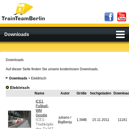
Downloads
Downloads
Auf dieser Seite finden Sie unsere kostenlosen Downloads.
Downloads
> Elektrisch
Elektrisch
Name
Autor
Größe
hochgeladen
Downloa
ICE1
Fußball-
WM
Goodie
juliano /
ICE1-
1,5MB
15.11.2011
11181
BigBenjy
Triebköpfe
des Tz167