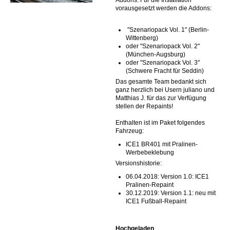
Addons. Für die Installation
vorausgesetzt werden die Addons:
"Szenariopack Vol. 1" (Berlin-
Wittenberg)
oder "Szenariopack Vol. 2"
(München-Augsburg)
oder "Szenariopack Vol. 3"
(Schwere Fracht für Seddin)
Das gesamte Team bedankt sich
ganz herzlich bei Usern juliano und
Matthias J. für das zur Verfügung
stellen der Repaints!
Enthalten ist im Paket folgendes
Fahrzeug:
ICE1 BR401 mit Pralinen-
Werbebeklebung
Versionshistorie:
06.04.2018: Version 1.0: ICE1
Pralinen-Repaint
30.12.2019: Version 1.1: neu mit
ICE1 Fußball-Repaint
Hochgeladen